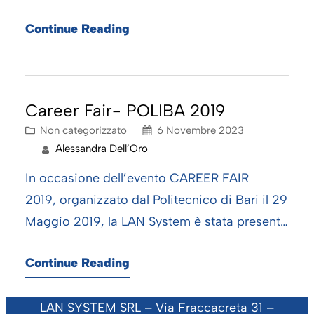
Continue Reading
Career Fair- POLIBA 2019
Non categorizzato
6 Novembre 2023
Alessandra Dell’Oro
In occasione dell’evento CAREER FAIR
2019, organizzato dal Politecnico di Bari il 29
Maggio 2019, la LAN System è stata presente
con un proprio stand per presentare ai
Continue Reading
giovani neo-laureati i propri settori di attività
e le posizioni attualmente aperte. La nostra
LAN SYSTEM SRL – Via Fraccacreta 31 –
azienda, inoltre, ha organizzato il